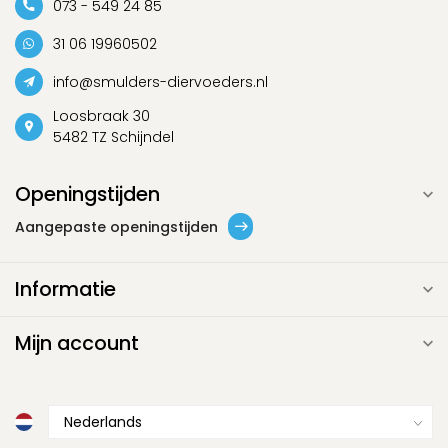
073 - 549 24 85
31 06 19960502
info@smulders-diervoeders.nl
Loosbraak 30
5482 TZ Schijndel
Openingstijden
Aangepaste openingstijden
Informatie
Mijn account