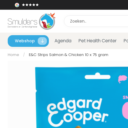
Agenda
Pet Health Center
P
Webshop
Home
/
E&C Strips Salmon & Chicken 10 x 75 gram