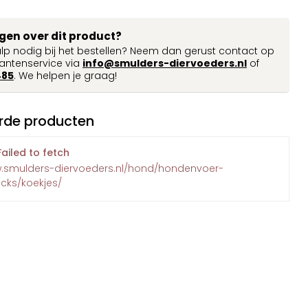
agen over dit product?
ulp nodig bij het bestellen? Neem dan gerust contact op
antenservice via
info@smulders-diervoeders.nl
of
485
. We helpen je graag!
rde producten
Failed to fetch
w.smulders-diervoeders.nl/hond/hondenvoer-
cks/koekjes/