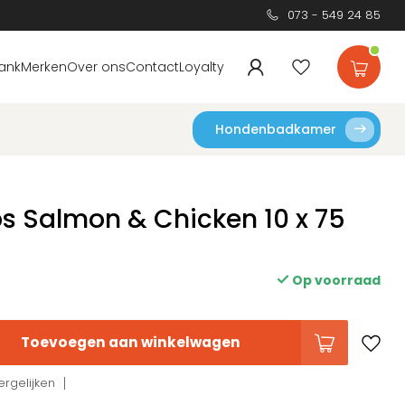
073 - 549 24 85
ank
Merken
Over ons
Contact
Loyalty
Hondenbadkamer
ps Salmon & Chicken 10 x 75
Op voorraad
Toevoegen aan winkelwagen
rgelijken