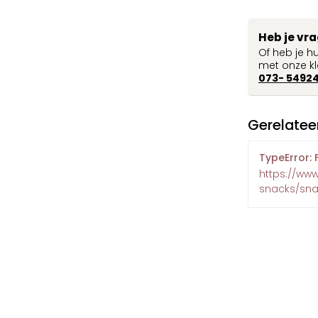
Heb je vr
Of heb je h
met onze kl
073- 5492
Gerelatee
TypeError: 
https://ww
snacks/sna