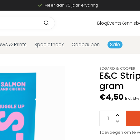
Meer dan 75 jaar ervaring
Blog
Events
Kennisb
aws & Prints
Speelotheek
Cadeaubon
Sale
EDGARD & COOPER
E&C Stri
gram
€4,50
Incl. btw
Toevoegen om te ve