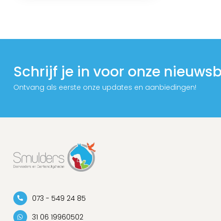
Schrijf je in voor onze nieuwsb
Ontvang als eerste onze updates en aanbiedingen!
073 - 549 24 85
31 06 19960502