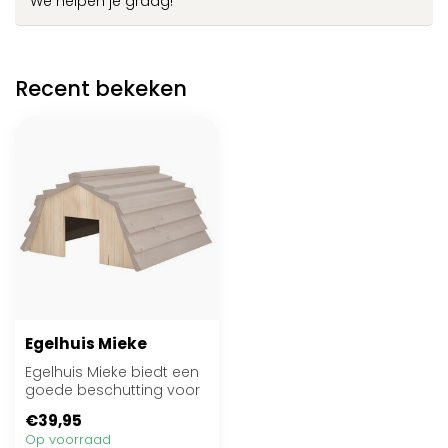
We helpen je graag!
Recent bekeken
Egelhuis Mieke
Egelhuis Mieke biedt een
goede beschutting voor
egels om in de winter te
€39,95
slapen ...
Op voorraad