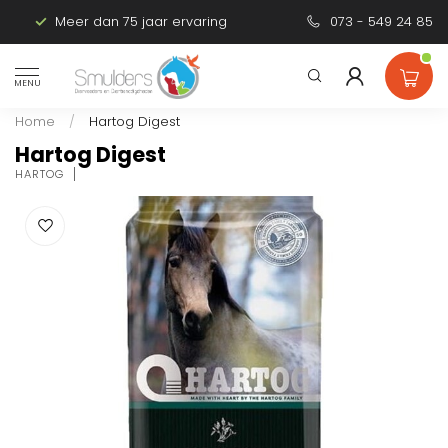
Meer dan 75 jaar ervaring
Persoonlijk advies
073 - 549 24 85
MENU
Home
/
Hartog Digest
Hartog Digest
HARTOG