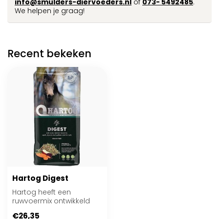
info@smulders-diervoeders.nl
of
073- 5492485
.
We helpen je graag!
Recent bekeken
Hartog Digest
Hartog heeft een
ruwvoermix ontwikkeld
welke de maag- en
€26,35
darmgezondheid van het