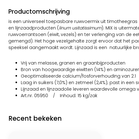
Productomschrijving
is een universeel toepasbare ruwvoermix uit timotheegras 
en lijnzaadproducten (
linum usitatissimum
). MIX is uiterma
ruwvoerrantsoen (eiwit, vezels) en ter verlenging van de e
gemengd). Het hoge vezelgehalte zorgt ervoor dat het paa
speeksel aangemaakt wordt. Lijnzaad is een natuurlijke b
Vrij van melasse, granen en graanbijproducten
Bron van hoogwaardige eiwitten (14%) en aminozure
Geoptimaliseerde calcium/fosforverhouding van 2:1
Laag in suikers (7,0%) en zetmeel (2,4%); past in een
Lijnzaad en lijnzaadolie leveren waardevolle omega 
Art.nr. 05950 / Inhoud: 15 kg/zak
Recent bekeken