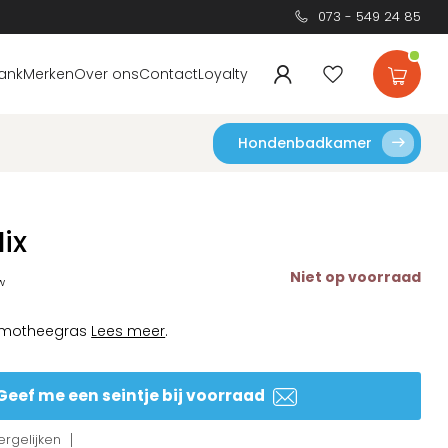
073 - 549 24 85
ank
Merken
Over ons
Contact
Loyalty
Hondenbadkamer
ix
Niet op voorraad
tw
timotheegras
Lees meer
.
Geef me een seintje bij voorraad
rgelijken