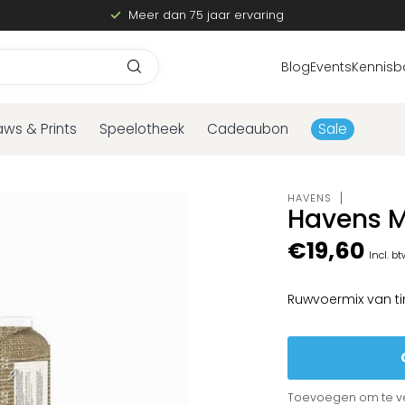
Meer dan 75 jaar ervaring
Blog
Events
Kennisb
aws & Prints
Speelotheek
Cadeaubon
Sale
HAVENS
Havens M
€19,60
Incl. b
Ruwvoermix van 
Toevoegen om te ve