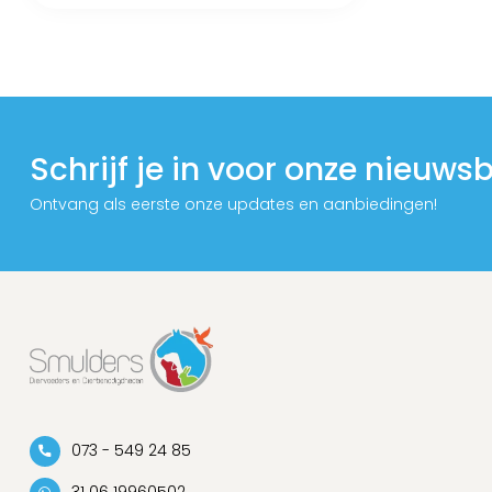
Schrijf je in voor onze nieuwsb
Ontvang als eerste onze updates en aanbiedingen!
073 - 549 24 85