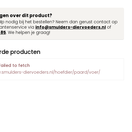
agen over dit product?
ulp nodig bij het bestellen? Neem dan gerust contact op
antenservice via
info@smulders-diervoeders.nl
of
485
. We helpen je graag!
rde producten
Failed to fetch
w.smulders-diervoeders.nl/hoefdier/paard/voer/