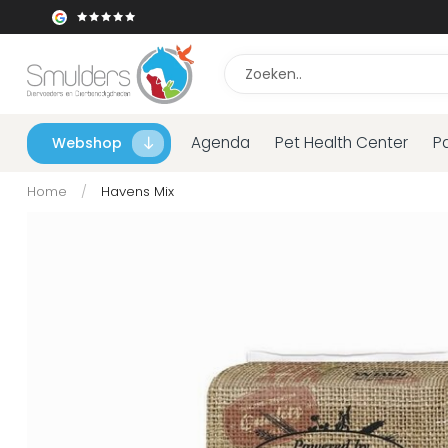
Agenda
Pet Health Center
P
Webshop
Home
/
Havens Mix