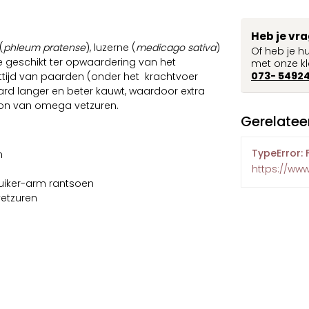
Heb je vr
(
phleum pratense
), luzerne (
medicago sativa
)
Of heb je h
te geschikt ter opwaardering van het
met onze kl
073- 5492
ettijd van paarden (onder het krachtvoer
rd langer en beter kauwt, waardoor extra
ron van omega vetzuren.
Gerelatee
TypeError: 
n
https://ww
 suiker-arm rantsoen
vetzuren