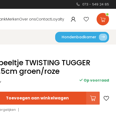
073 - 549 24 85
ank
Merken
Over ons
Contact
Loyalty
Hondenbadkamer
eeltje TWISTING TUGGER
,5cm groen/roze
Op voorraad
w
Toevoegen aan winkelwagen
rgelijken