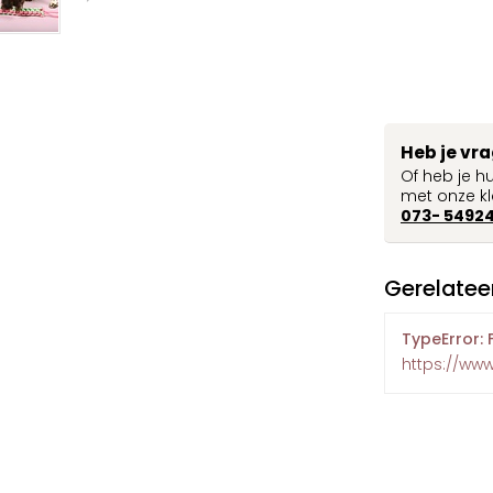
Heb je vr
Of heb je h
met onze kl
073- 5492
Gerelatee
TypeError: 
https://ww