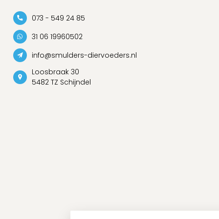
073 - 549 24 85
31 06 19960502
info@smulders-diervoeders.nl
Loosbraak 30
5482 TZ Schijndel