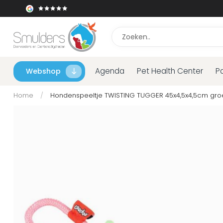
Agenda
Pet Health Center
P
Webshop
Home
/
Hondenspeeltje TWISTING TUGGER 45x4,5x4,5cm gro