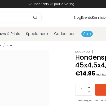
Meer dan 75 jaar ervaring
Blog
Events
Kennisb
aws & Prints
Speelotheek
Cadeaubon
Sale
en/roze
COOCKOO
Hondensp
45x4,5x4
€14,95
Incl. bt
Toevoegen om te ve