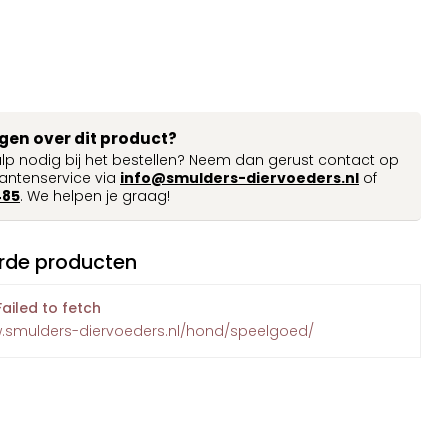
agen over dit product?
ulp nodig bij het bestellen? Neem dan gerust contact op
antenservice via
info@smulders-diervoeders.nl
of
485
. We helpen je graag!
rde producten
Failed to fetch
w.smulders-diervoeders.nl/hond/speelgoed/