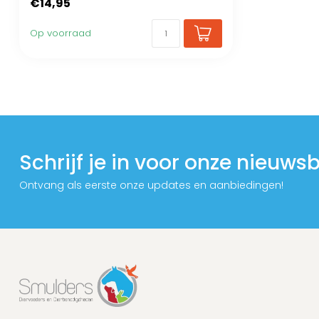
€14,95
Op voorraad
Schrijf je in voor onze nieuwsb
Ontvang als eerste onze updates en aanbiedingen!