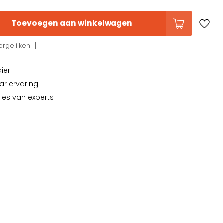
Toevoegen aan winkelwagen
rgelijken
dier
ar ervaring
vies van experts