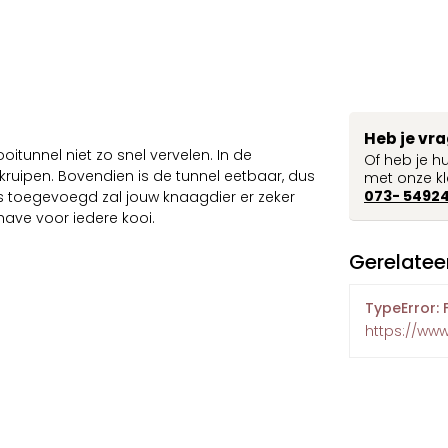
Heb je vr
itunnel niet zo snel vervelen. In de
Of heb je h
 kruipen. Bovendien is de tunnel eetbaar, dus
met onze kl
073- 5492
s toegevoegd zal jouw knaagdier er zeker
have voor iedere kooi.
Gerelatee
TypeError: 
https://ww