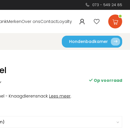
073 - 549 24 85
ank
Merken
Over ons
Contact
Loyalty
Hondenbadkamer
el
Op voorraad
w
nel - Knaagdierensnack
Lees meer
.