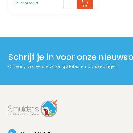
Op voorraad
Schrijf je in voor onze nieuwsb
Ontvang als eerste onze updates en aanbiedingen!