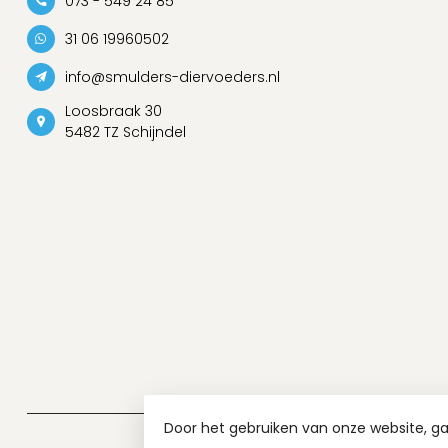
073 - 549 24 85
31 06 19960502
info@smulders-diervoeders.nl
Loosbraak 30
5482 TZ Schijndel
Door het gebruiken van onze website, g