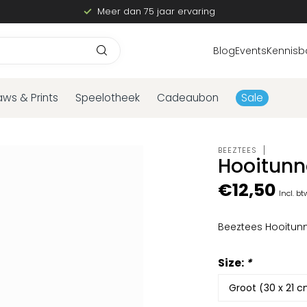
Meer dan 75 jaar ervaring
Blog
Events
Kennisb
aws & Prints
Speelotheek
Cadeaubon
Sale
BEEZTEES
Hooitunn
€12,50
Incl. bt
Beeztees Hooitun
Size:
*