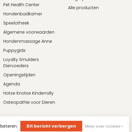
Pet Health Center
Alle producten
Hondenbadkamer
Speelotheek
Algemene voorwaarden
Hondenmassage Anne
Puppygids
Loyalty Smulders
Diervoeders
Openingstijden
Agenda
Hotse Knotse Kinderrally
Osteopathie voor Dieren
rbeteren.
Dit bericht verbergen
Meer over cookies »