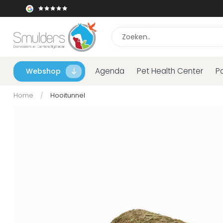
Agenda
Pet Health Center
P
Webshop
Home
/
Hooitunnel