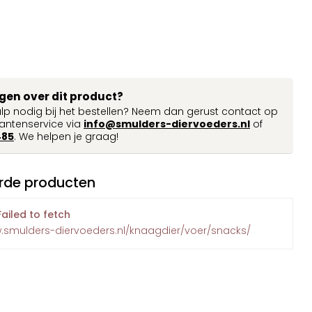
agen over dit product?
ulp nodig bij het bestellen? Neem dan gerust contact op
antenservice via
info@smulders-diervoeders.nl
of
485
. We helpen je graag!
rde producten
Failed to fetch
w.smulders-diervoeders.nl/knaagdier/voer/snacks/