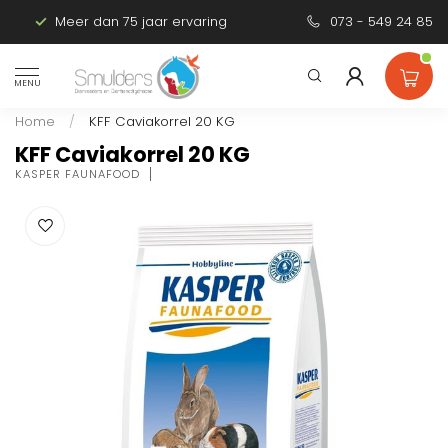
Meer dan 75 jaar ervaring
Persoonlijk advies
073 - 549 24 85
MENU
Home
/
KFF Caviakorrel 20 KG
KFF Caviakorrel 20 KG
KASPER FAUNAFOOD