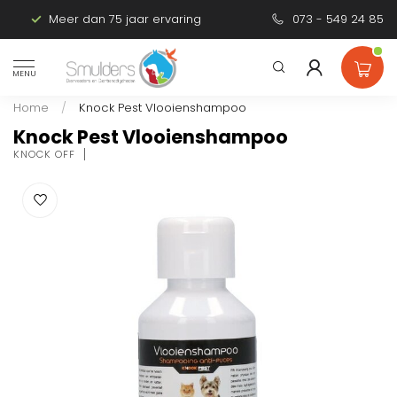
Meer dan 75 jaar ervaring
Persoonlijk advies
073 - 549 24 85
MENU
Home
/
Knock Pest Vlooienshampoo
Knock Pest Vlooienshampoo
KNOCK OFF