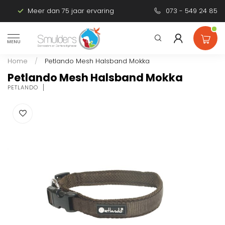
Meer dan 75 jaar ervaring
Persoonlijk advies
073 - 549 24 85
MENU
Home
/
Petlando Mesh Halsband Mokka
Petlando Mesh Halsband Mokka
PETLANDO