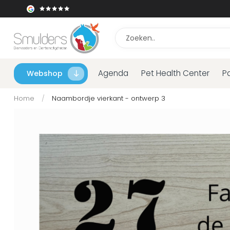
Agenda
Pet Health Center
P
Webshop
Home
/
Naambordje vierkant - ontwerp 3