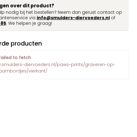
agen over dit product?
ulp nodig bij het bestellen? Neem dan gerust contact op
antenservice via
info@smulders-diervoeders.nl
of
485
. We helpen je graag!
rde producten
Failed to fetch
w.smulders-diervoeders.nl/paws-prints/graveren-op-
naambordjes/vierkant/