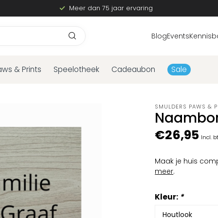
Meer dan 75 jaar ervaring
Blog
Events
Kennisb
aws & Prints
Speelotheek
Cadeaubon
Sale
SMULDERS PAWS & P
Naambord
€26,95
Incl. 
Maak je huis comp
meer
.
Kleur:
*