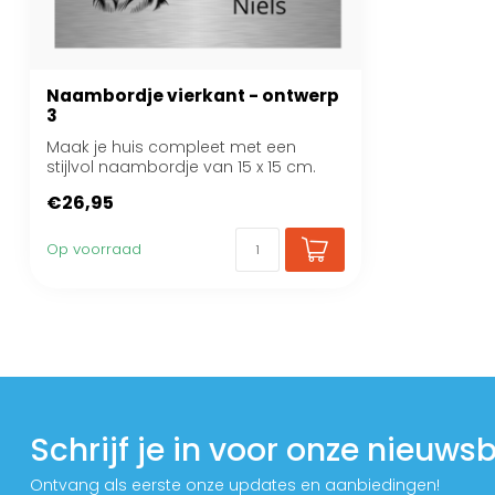
Naambordje vierkant - ontwerp
3
Maak je huis compleet met een
stijlvol naambordje van 15 x 15 cm.
€26,95
Op voorraad
Schrijf je in voor onze nieuwsb
Ontvang als eerste onze updates en aanbiedingen!