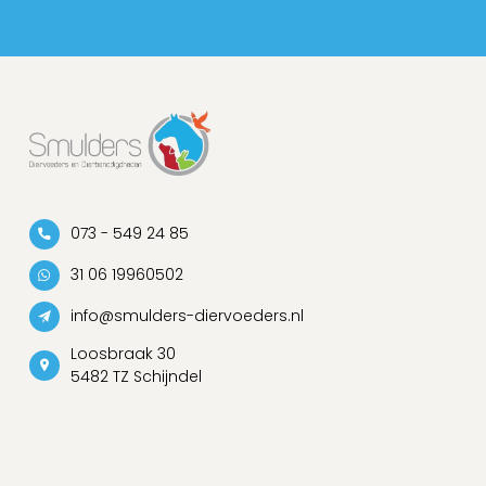
073 - 549 24 85
31 06 19960502
info@smulders-diervoeders.nl
Loosbraak 30
5482 TZ Schijndel