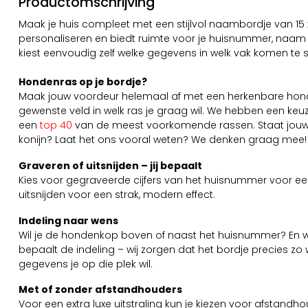
Productomschrijving
Maak je huis compleet met een stijlvol naambordje van 15 x 
personaliseren en biedt ruimte voor je huisnummer, naam
kiest eenvoudig zelf welke gegevens in welk vak komen te 
Hondenras op je bordje?
Maak jouw voordeur helemaal af met een herkenbare honde
gewenste veld in welk ras je graag wil. We hebben een keuz
een
top 40
van de meest voorkomende rassen. Staat jouw ras e
konijn? Laat het ons vooral weten? We denken graag mee!
Graveren of uitsnijden – jij bepaalt
Kies voor gegraveerde cijfers van het huisnummer voor een s
uitsnijden voor een strak, modern effect.
Indeling naar wens
Wil je de hondenkop boven of naast het huisnummer? En wa
bepaalt de indeling – wij zorgen dat het bordje precies zo wor
gegevens je op die plek wil.
Met of zonder afstandhouders
Voor een extra luxe uitstraling kun je kiezen voor afstandh