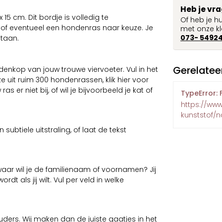
Heb je vr
15 cm. Dit bordje is volledig te
Of heb je h
 of eventueel een hondenras naar keuze. Je
met onze kl
073- 5492
staan.
Gerelatee
nkop van jouw trouwe viervoeter. Vul in het
e uit ruim 300 hondenrassen, klik hier voor
r niet bij, of wil je bijvoorbeeld je kat of
TypeError: 
https://ww
kunststof/
ubtiele uitstraling, of laat de tekst
ar wil je de familienaam of voornamen? Jij
dt als jij wilt. Vul per veld in welke
ouders. Wij maken dan de juiste gaatjes in het