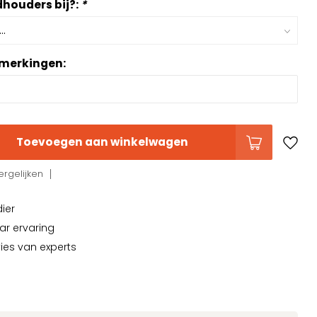
ndhouders bij?:
*
pmerkingen:
Toevoegen aan winkelwagen
rgelijken
dier
ar ervaring
vies van experts