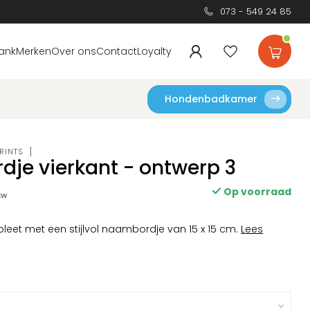
073 - 549 24 85
ank
Merken
Over ons
Contact
Loyalty
Hondenbadkamer
RINTS
je vierkant - ontwerp 3
Op voorraad
btw
leet met een stijlvol naambordje van 15 x 15 cm.
Lees