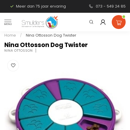
Meer dan 75 jaar ervaring
Persoonlijk advies
073 - 549 24 85
MENU
Home
/
Nina Ottosson Dog Twister
Nina Ottosson Dog Twister
NINA OTTOSSON