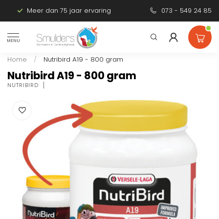
Meer dan 75 jaar ervaring
Persoonlijk advies
073 - 549 24 85
MENU
Home
/
Nutribird A19 - 800 gram
Nutribird A19 - 800 gram
NUTRIBIRD