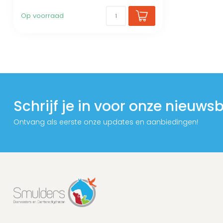
Op voorraad
Schrijf je in voor onze nieuwsb
Ontvang als eerste onze updates en aanbiedingen!