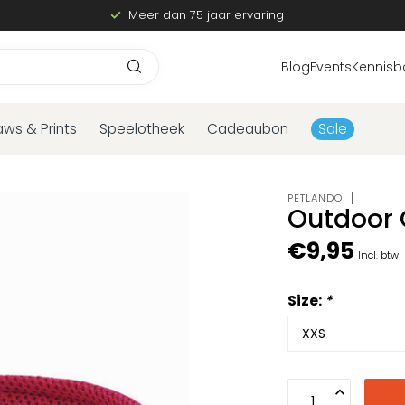
Meer dan 75 jaar ervaring
Blog
Events
Kennisb
aws & Prints
Speelotheek
Cadeaubon
Sale
PETLANDO
Outdoor 
€9,95
Incl. btw
Size:
*