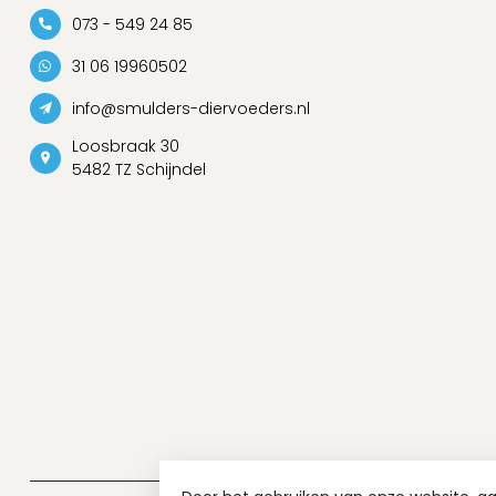
073 - 549 24 85
31 06 19960502
info@smulders-diervoeders.nl
Loosbraak 30
5482 TZ Schijndel