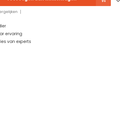
rgelijken
dier
ar ervaring
vies van experts