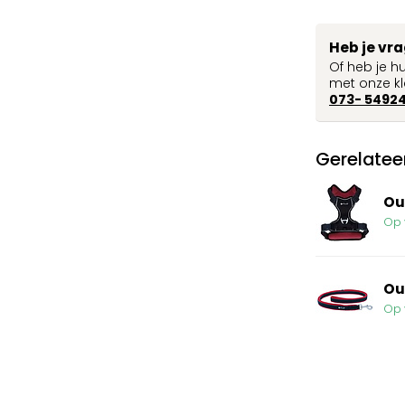
Heb je vr
Of heb je h
met onze kl
073- 5492
Gerelatee
Ou
Op 
Ou
Op 