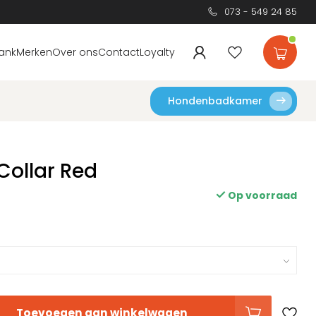
073 - 549 24 85
ank
Merken
Over ons
Contact
Loyalty
Hondenbadkamer
Collar Red
Op voorraad
Toevoegen aan winkelwagen