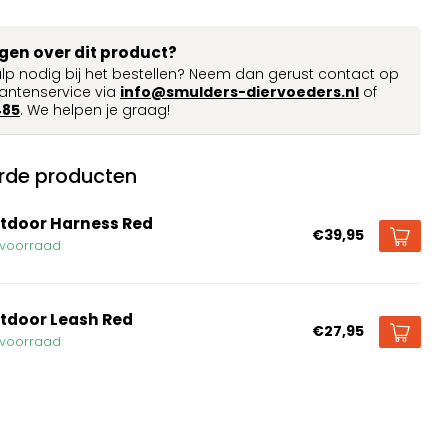
agen over dit product?
ulp nodig bij het bestellen? Neem dan gerust contact op
antenservice via
info@smulders-diervoeders.nl
of
485
. We helpen je graag!
rde producten
tdoor Harness Red
€39,95
voorraad
tdoor Leash Red
€27,95
voorraad