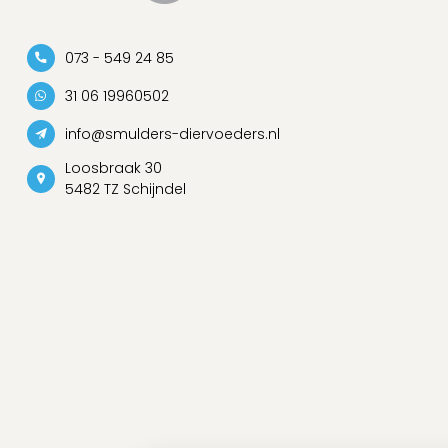
073 - 549 24 85
31 06 19960502
info@smulders-diervoeders.nl
Loosbraak 30
5482 TZ Schijndel