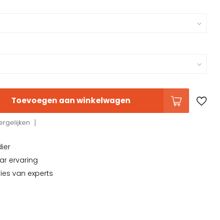
Toevoegen aan winkelwagen
rgelijken
dier
ar ervaring
vies van experts