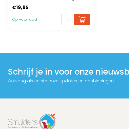
2,3 meter of ...
€19,95
Op voorraad
Schrijf je in voor onze nieuwsb
Ontvang als eerste onze updates en aanbiedingen!