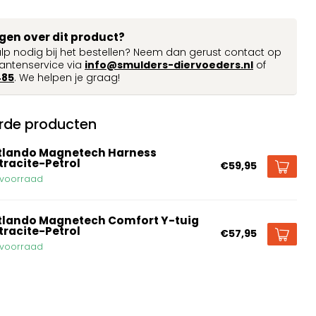
agen over dit product?
ulp nodig bij het bestellen? Neem dan gerust contact op
antenservice via
info@smulders-diervoeders.nl
of
485
. We helpen je graag!
rde producten
tlando Magnetech Harness
tracite-Petrol
€59,95
voorraad
tlando Magnetech Comfort Y-tuig
tracite-Petrol
€57,95
voorraad