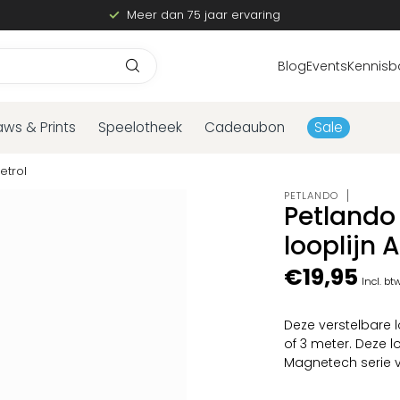
Meer dan 75 jaar ervaring
Blog
Events
Kennisb
aws & Prints
Speelotheek
Cadeaubon
Sale
etrol
PETLANDO
Petlando
looplijn 
€19,95
Incl. bt
Deze verstelbare l
of 3 meter. Deze l
Magnetech serie 