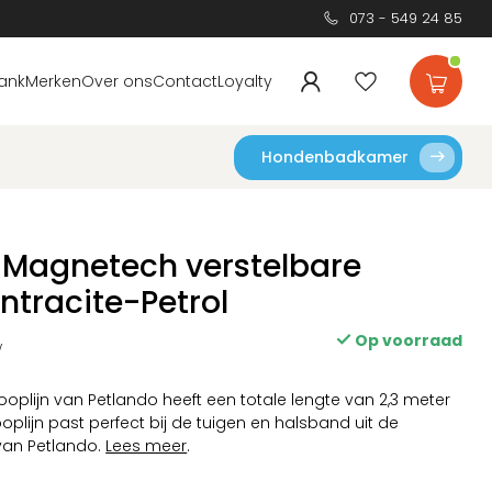
073 - 549 24 85
ank
Merken
Over ons
Contact
Loyalty
Hondenbadkamer
 Magnetech verstelbare
Antracite-Petrol
Op voorraad
w
ooplijn van Petlando heeft een totale lengte van 2,3 meter
ooplijn past perfect bij de tuigen en halsband uit de
van Petlando.
Lees meer
.