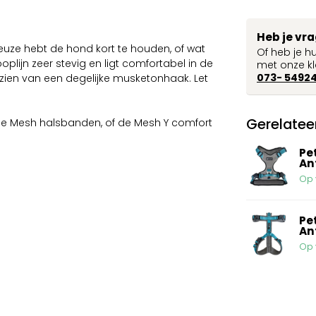
Heb je vr
keuze hebt de hond kort te houden, of wat
Of heb je h
ooplijn zeer stevig en ligt comfortabel in de
met onze kl
073- 5492
ien van een degelijke musketonhaak. Let
Gerelatee
 de Mesh halsbanden, of de Mesh Y comfort
Pe
An
Op 
Pe
An
Op 