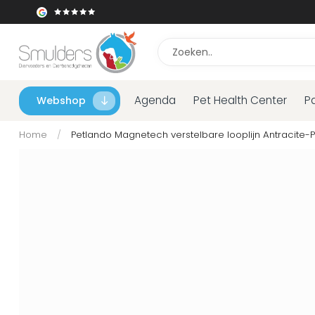
Agenda
Pet Health Center
P
Webshop
Home
/
Petlando Magnetech verstelbare looplijn Antracite-P