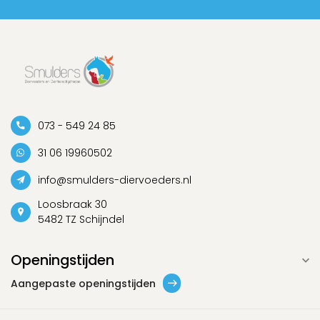
073 - 549 24 85
31 06 19960502
info@smulders-diervoeders.nl
Loosbraak 30
5482 TZ Schijndel
Openingstijden
Aangepaste openingstijden