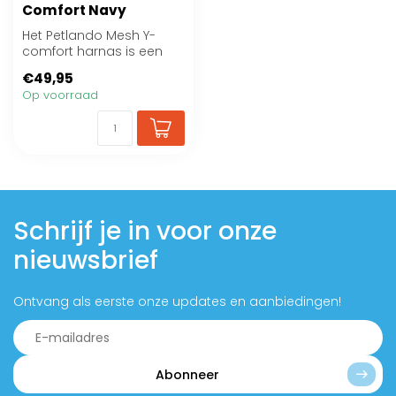
Comfort Navy
Het Petlando Mesh Y-
comfort harnas is een
comfortabel en
€49,95
lichtgewicht hondentuig...
Op voorraad
Schrijf je in voor onze
nieuwsbrief
Ontvang als eerste onze updates en aanbiedingen!
Abonneer