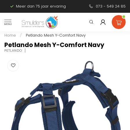
Meer dan 75 jaar ervaring
Persoonlijk advies
073 - 549 24 85
MENU
Home
/
Petlando Mesh Y-Comfort Navy
Petlando Mesh Y-Comfort Navy
PETLANDO