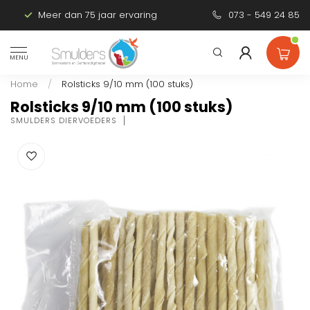
Meer dan 75 jaar ervaring
Persoonlijk advies
073 - 549 24 85
MENU
Home
/
Rolsticks 9/10 mm (100 stuks)
Rolsticks 9/10 mm (100 stuks)
SMULDERS DIERVOEDERS