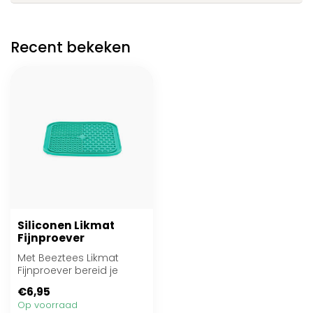
Recent bekeken
Siliconen Likmat
Fijnproever
Met Beeztees Likmat
Fijnproever bereid je
iedere keer weer een
€6,95
heerlijke traktat...
Op voorraad