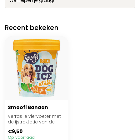
We helpen je graag!
Recent bekeken
Smoofl Banaan
Verras je viervoeter met
de ijstraktatie van de
Smoofl Mix for Dog Ice!
€9,50
Op voorraad