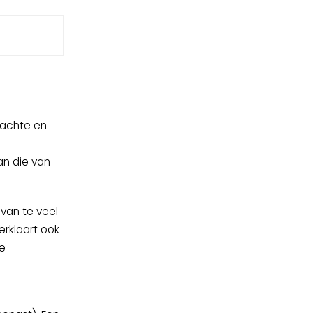
zachte en
an die van
van te veel
erklaart ook
de