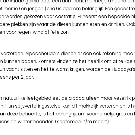
ordt de kudde geleid door een dominant mannetje (macho of 
merrie) en jongen (cria) is daarom belangrijk. Een gecastr
 kan worden gekozen voor castratie. Er heerst een bepaalde h
re plekken zijn waar de dieren kunnen eten en drinken. Ook
n voor regen, wind of felle zon.
 verzorgen. Alpacahouders dienen er dan ook rekening mee
 in kunnen baden. Zomers vinden ze het heerlijk om af te koel
un vacht zitten en het te warm krijgen, worden de Huacaya’s 
eens per 2 jaar.
 natuurlijke leefgebied eet de alpaca alleen maar vezelrijk 
Hun spijsverteringsstelsel kan dit makkelijk verteren en is h
an deze behoefte, is het belangrijk om voornamelijk gras en 
tijdens de wintermaanden (september t/m maart).