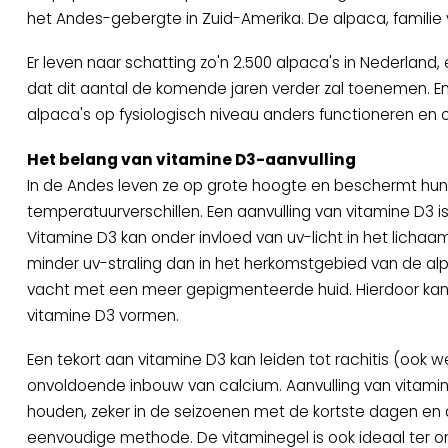
het Andes-gebergte in Zuid-Amerika. De alpaca, familie 
Er leven naar schatting zo'n 2.500 alpaca's in Nederland
dat dit aantal de komende jaren verder zal toenemen. En
alpaca's op fysiologisch niveau anders functioneren en o
Het belang van vitamine D3-aanvulling
In de Andes leven ze op grote hoogte en beschermt hun 
temperatuurverschillen. Een aanvulling van vitamine D3 i
Vitamine D3 kan onder invloed van uv-licht in het lichaa
minder uv-straling dan in het herkomstgebied van de al
vacht met een meer gepigmenteerde huid. Hierdoor kan 
vitamine D3 vormen.
Een tekort aan vitamine D3 kan leiden tot rachitis (ook
onvoldoende inbouw van calcium. Aanvulling van vitamin
houden, zeker in de seizoenen met de kortste dagen en 
eenvoudige methode. De vitaminegel is ook ideaal ter o