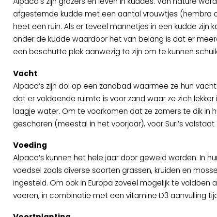
Alpaca’s zijn grazers en leven in kuddes. Van nature w
afgestemde kudde met een aantal vrouwtjes (hembra of 
heet een ruin. Als er teveel mannetjes in een kudde zijn
onder de kudde waardoor het van belang is dat er meerde
een beschutte plek aanwezig te zijn om te kunnen schuile
Vacht
Alpaca’s zijn dol op een zandbad waarmee ze hun vacht
dat er voldoende ruimte is voor zand waar ze zich lekker
laagje water. Om te voorkomen dat ze zomers te dik in h
geschoren (meestal in het voorjaar), voor Suri’s volstaat 
Voeding
Alpaca’s kunnen het hele jaar door geweid worden. In hun
voedsel zoals diverse soorten grassen, kruiden en mossen. 
ingesteld. Om ook in Europa zoveel mogelijk te voldoen a
voeren, in combinatie met een vitamine D3 aanvulling 
Voortplanting