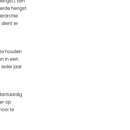
hengst). Een
eerde hengst
iërarchie
 dient er
 te houden
en in een
ieder jaar
plantaardig
ier op
hooi te