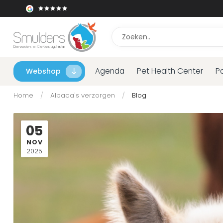
Agenda
Pet Health Center
P
Webshop
Home
/
Alpaca's verzorgen
/
Blog
05
NOV
2025