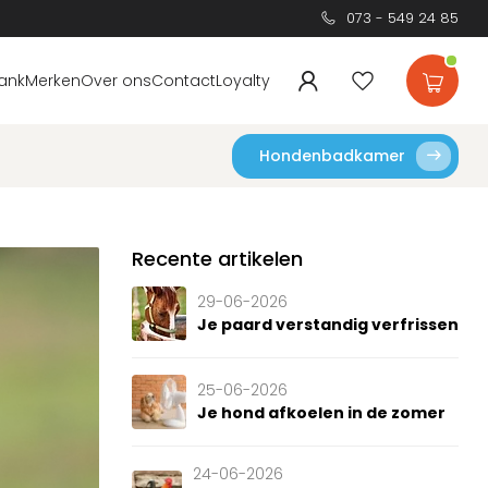
073 - 549 24 85
ank
Merken
Over ons
Contact
Loyalty
Hondenbadkamer
Recente artikelen
29-06-2026
Je paard verstandig verfrissen
25-06-2026
Je hond afkoelen in de zomer
24-06-2026