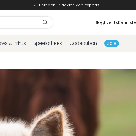
Persoonlijk advies van experts
Blog
Events
Kennisb
aws & Prints
Speelotheek
Cadeaubon
Sale