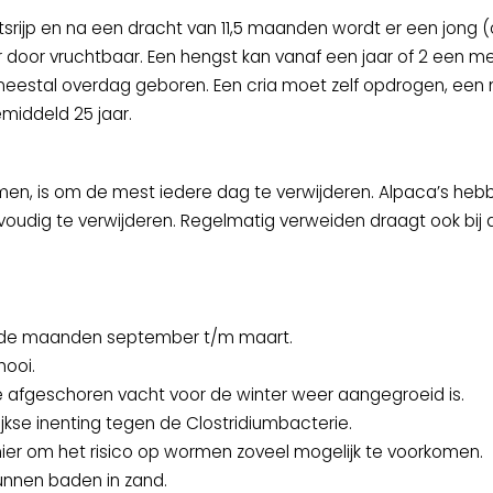
srijp en na een dracht van 11,5 maanden wordt er een jong (
r door vruchtbaar. Een hengst kan vanaf een jaar of 2 een me
meestal overdag geboren. Een cria moet zelf opdrogen, een me
emiddeld 25 jaar.
n, is om de mest iedere dag te verwijderen. Alpaca’s heb
nvoudig te verwijderen. Regelmatig verweiden draagt ook bij 
in de maanden september t/m maart.
hooi.
 de afgeschoren vacht voor de winter weer aangegroeid is.
ijkse inenting tegen de Clostridiumbacterie.
ier om het risico op wormen zoveel mogelijk te voorkomen.
kunnen baden in zand.