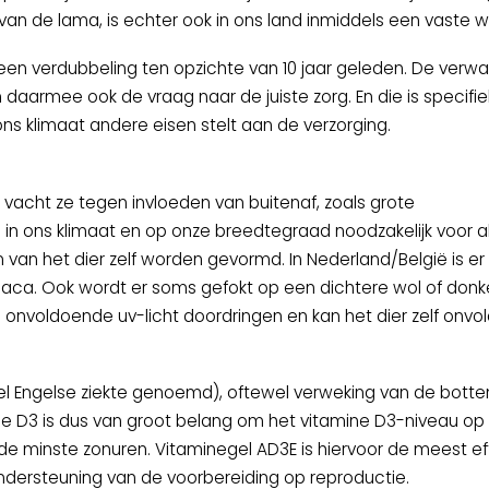
van de lama, is echter ook in ons land inmiddels een vaste 
, een verdubbeling ten opzichte van 10 jaar geleden. De verwa
 daarmee ook de vraag naar de juiste zorg. En die is specifi
ns klimaat andere eisen stelt aan de verzorging.
vacht ze tegen invloeden van buitenaf, zoals grote
s in ons klimaat en op onze breedtegraad noodzakelijk voor a
m van het dier zelf worden gevormd. In Nederland/België is er
paca. Ook wordt er soms gefokt op een dichtere wol of don
onvoldoende uv-licht doordringen en kan het dier zelf onv
 wel Engelse ziekte genoemd), oftewel verweking van de botte
e D3 is dus van groot belang om het vitamine D3-niveau op p
de minste zonuren. Vitaminegel AD3E is hiervoor de meest ef
ndersteuning van de voorbereiding op reproductie.