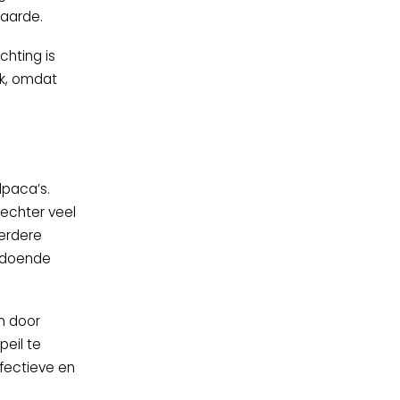
waarde.
chting is
ek, omdat
lpaca’s.
 echter veel
kerdere
oldoende
n door
eil te
fectieve en