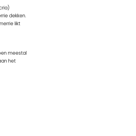
cria)
rrie dekken.
rrie likt
ben meestal
aan het