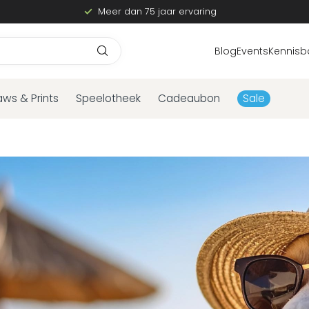
Meer dan 75 jaar ervaring
Blog
Events
Kennisb
aws & Prints
Speelotheek
Cadeaubon
Sale