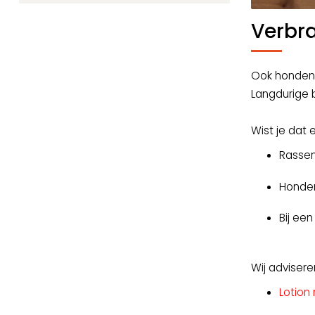
Verbr
Ook honden k
Langdurige b
Wist je dat
Rassen
Honden
Bij ee
Wij adviser
Lotion