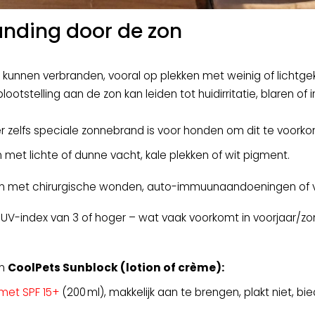
anding door de zon
unnen verbranden, vooral op plekken met weinig of lichtgekleur
lootstelling aan de zon kan leiden tot huidirritatie, blaren of 
 er zelfs speciale zonnebrand is voor honden om dit te voor
 met lichte of dunne vacht, kale plekken of wit pigment.
 met chirurgische wonden, auto-immuunaandoeningen of vit
n UV-index van 3 of hoger – wat vaak voorkomt in voorjaar/z
en
CoolPets Sunblock (lotion of crème):
 met SPF 15+
(200 ml), makkelijk aan te brengen, plakt niet, b