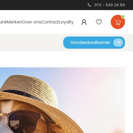
073 - 549 24 85
ank
Merken
Over ons
Contact
Loyalty
Hondenbadkamer