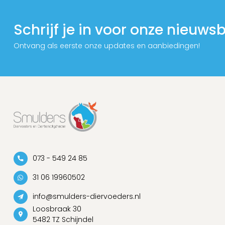
Schrijf je in voor onze nieuwsb
Ontvang als eerste onze updates en aanbiedingen!
073 - 549 24 85
31 06 19960502
info@smulders-diervoeders.nl
Loosbraak 30
5482 TZ Schijndel