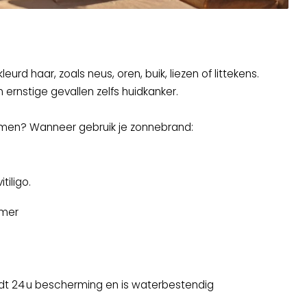
d haar, zoals neus, oren, buik, liezen of littekens.
in ernstige gevallen zelfs huidkanker.
komen? Wanneer gebruik je zonnebrand:
iligo.
omer
iedt 24 u bescherming en is waterbestendig