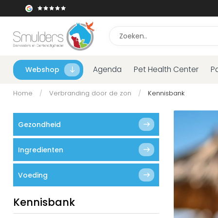
Agenda
Pet Health Center
P
Webshop
Home
/
Verbranding door de zon
/
Kennisbank
Gezondheid
Ingredienten
Voeding
Kennisbank