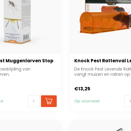
st Muggenlarven Stop
Knock Pest Rattenval 
 bestrijding van
De Knock Pest Levende Rat
ven.
vangt muizen en ratten op
diervriendelijke wijze...
€13,25
ad
Op voorraad