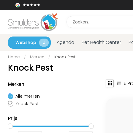
Agenda
Pet Health Center
P
Webshop
Home
/
Merken
/
Knock Pest
Knock Pest
5
Pr
Merken
Alle merken
Knock Pest
Prijs