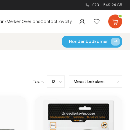
073 - 549 24 85
ank
Merken
Over ons
Contact
Loyalty
Hondenbadkamer
Toon: