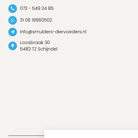
073 - 549 24 85
31 06 19960502
info@smulders-diervoeders.nl
Loosbraak 30
5482 TZ Schijndel