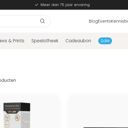
Meer dan 75 jaar ervaring
Blog
Events
Kennisb
aws & Prints
Speelotheek
Cadeaubon
Sale
oducten