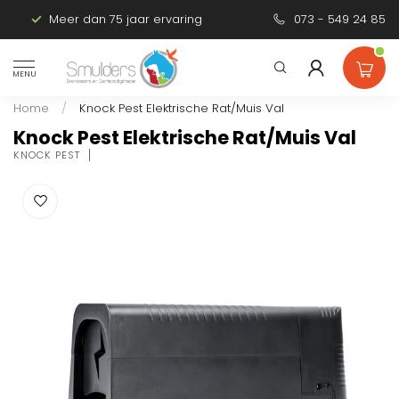
Meer dan 75 jaar ervaring
Persoonlijk advies
073 - 549 24 85
MENU
Home
/
Knock Pest Elektrische Rat/Muis Val
Knock Pest Elektrische Rat/Muis Val
KNOCK PEST