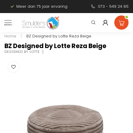
Meer dan 75 jaar ervaring
Persoonlijk advies
073 - 549 24 85
MENU
Home
/
BZ Designed by Lotte Reza Beige
BZ Designed by Lotte Reza Beige
DESIGNED BY LOTTE