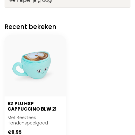
We helpen je graag!
Recent bekeken
BZ PLU HSP
CAPPUCCINO BLW 21
Met Beeztees
Hondenspeelgoed
Cappuccino kan je
€9,95
samen met jouw hond