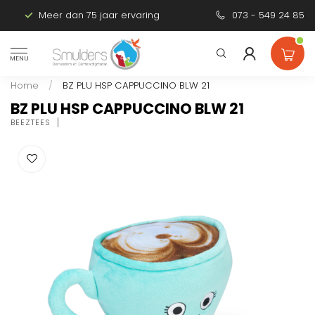
Meer dan 75 jaar ervaring
Persoonlijk advies
073 - 549 24 85
MENU
Home
/
BZ PLU HSP CAPPUCCINO BLW 21
BZ PLU HSP CAPPUCCINO BLW 21
BEEZTEES