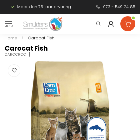
Meer dan 75 jaar ervaring
Persoonlijk advies
073 - 549 24 85
MENU
Home
/
Carocat Fish
Carocat Fish
CAROCROC