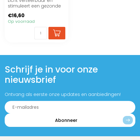
Licht verteerbaar en
stimuleert een gezonde
huid en vacht.
€16,60
Op voorraad
Schrijf je in voor onze
nieuwsbrief
Ontvang als eerste onze updates en aanbiedingen!
Abonneer