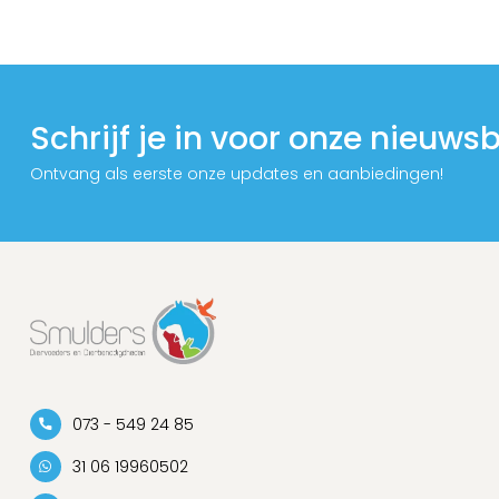
Schrijf je in voor onze nieuwsb
Ontvang als eerste onze updates en aanbiedingen!
073 - 549 24 85
31 06 19960502