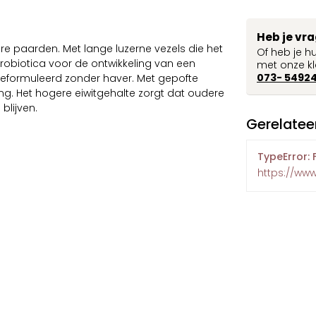
Heb je vr
ere paarden. Met lange luzerne vezels die het
Of heb je h
robiotica voor de ontwikkeling van een
met onze kl
073- 5492
Geformuleerd zonder haver. Met gepofte
g. Het hogere eiwitgehalte zorgt dat oudere
blijven.
Gerelatee
TypeError: 
https://ww