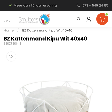
Meer dan 75 jaar ervaring
Persoonlijk advies
073 - 549 24 85
MENU
Home
/
BZ Kattenmand Kipu Wit 40x40
BZ Kattenmand Kipu Wit 40x40
BEEZTEES