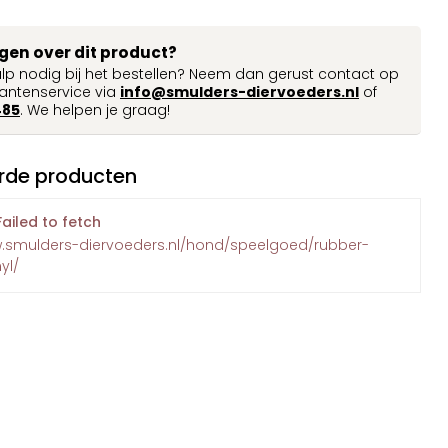
agen over dit product?
ulp nodig bij het bestellen? Neem dan gerust contact op
antenservice via
info@smulders-diervoeders.nl
of
485
. We helpen je graag!
rde producten
Failed to fetch
w.smulders-diervoeders.nl/hond/speelgoed/rubber-
yl/