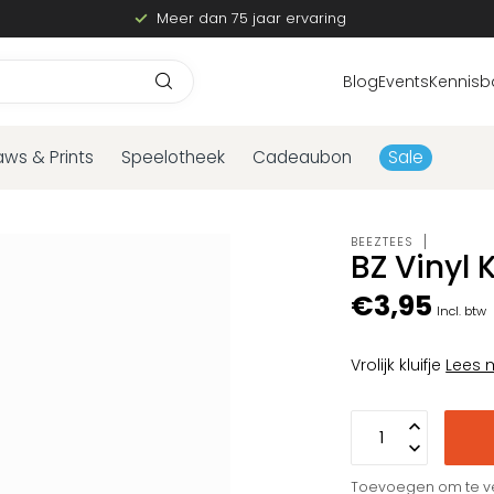
Meer dan 75 jaar ervaring
Blog
Events
Kennisb
aws & Prints
Speelotheek
Cadeaubon
Sale
BEEZTEES
BZ Vinyl K
€3,95
Incl. btw
Vrolijk kluifje
Lees 
Toevoegen om te ve