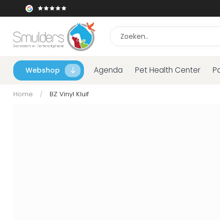
Agenda
Pet Health Center
P
Webshop
Home
/
BZ Vinyl Kluif