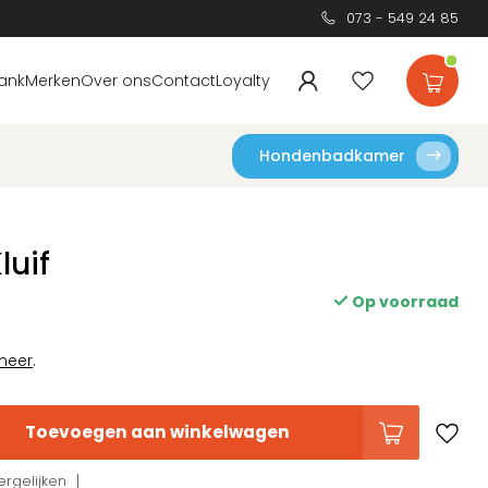
073 - 549 24 85
ank
Merken
Over ons
Contact
Loyalty
Hondenbadkamer
luif
Op voorraad
meer
.
Toevoegen aan winkelwagen
rgelijken