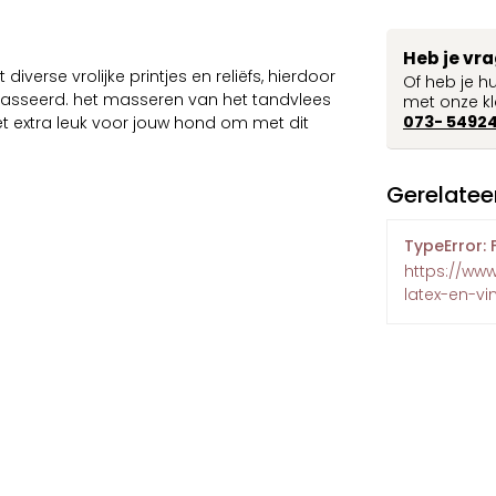
Heb je vr
 diverse vrolijke printjes en reliëfs, hierdoor
Of heb je h
masseerd. het masseren van het tandvlees
met onze kl
073- 5492
t extra leuk voor jouw hond om met dit
Gerelatee
TypeError: 
https://ww
latex-en-vin