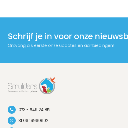
Schrijf je in voor onze nieuwsb
Ontvang als eerste onze updates en aanbiedingen!
073 - 549 24 85
31 06 19960502