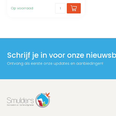
Op voorraad
Schrijf je in voor onze nieuwsb
Ontvang als eerste onze updates en aanbiedingen!