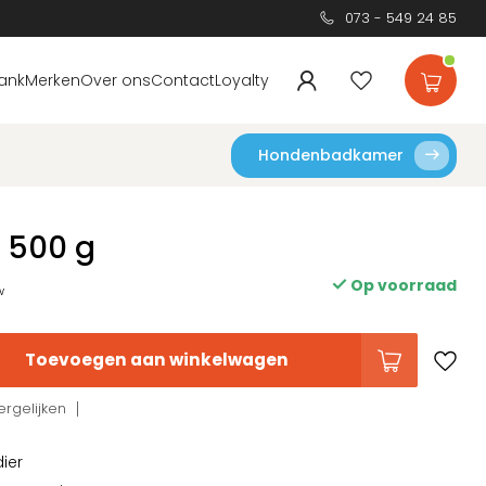
073 - 549 24 85
ank
Merken
Over ons
Contact
Loyalty
Hondenbadkamer
 500 g
Op voorraad
w
Toevoegen aan winkelwagen
rgelijken
dier