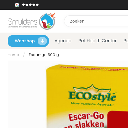
Agenda
Pet Health Center
P
Webshop
Home
/
Escar-go 500 g