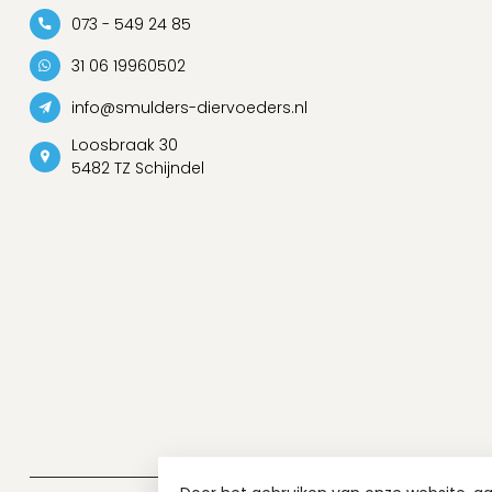
073 - 549 24 85
31 06 19960502
info@smulders-diervoeders.nl
Loosbraak 30
5482 TZ Schijndel