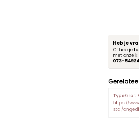
Heb je vr
Of heb je h
met onze kl
073- 5492
Gerelatee
TypeError: 
https://www
stal/ongedi