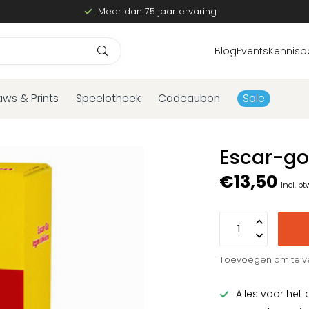
Meer dan 75 jaar ervaring
Blog
Events
Kennisb
aws & Prints
Speelotheek
Cadeaubon
Sale
Escar-go
€13,50
Incl. bt
Toevoegen om te ve
Alles voor het 