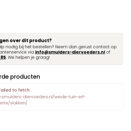
agen over dit product?
ulp nodig bij het bestellen? Neem dan gerust contact op
antenservice via
info@smulders-diervoeders.nl
of
485
. We helpen je graag!
rde producten
Failed to fetch
.smulders-diervoeders.nl/weide-tuin-erf-
erte/slakken/