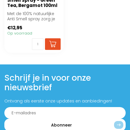
Smell Spray - Green
Tea, Bergamot 100ml
Met de 100% natuurlijke
Anti Smell spray zorg je
ervoor dat je hond altijd
€12,95
fris ...
Op voorraad
Schrijf je in voor onze
nieuwsbrief
Ontvang als eerste onze updates en aanbiedingen!
Abonneer