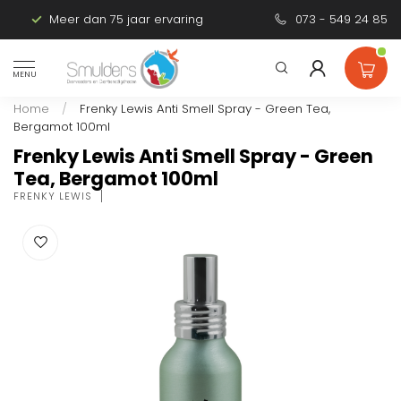
Meer dan 75 jaar ervaring
Persoonlijk advies
073 - 549 24 85
MENU
Home
/
Frenky Lewis Anti Smell Spray - Green Tea,
Bergamot 100ml
Frenky Lewis Anti Smell Spray - Green
Tea, Bergamot 100ml
FRENKY LEWIS