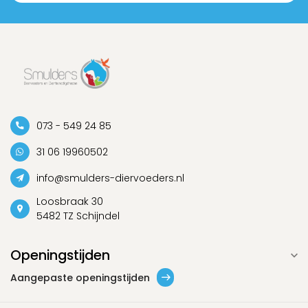
073 - 549 24 85
31 06 19960502
info@smulders-diervoeders.nl
Loosbraak 30
5482 TZ Schijndel
Openingstijden
Aangepaste openingstijden