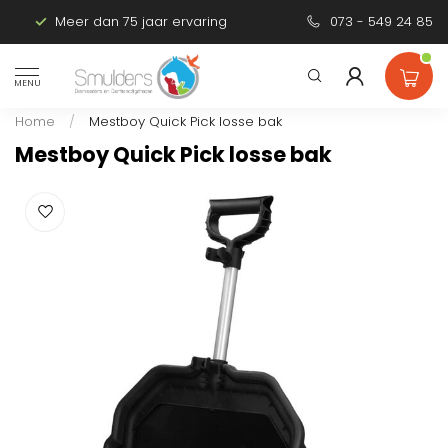
Meer dan 75 jaar ervaring
Persoonlijk advies
073 - 549 24 85
MENU
Home
/
Mestboy Quick Pick losse bak
Mestboy Quick Pick losse bak