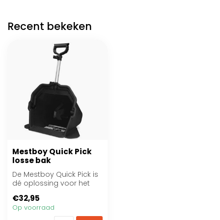
Recent bekeken
Mestboy Quick Pick
losse bak
De Mestboy Quick Pick is
dé oplossing voor het
schoonmaken van
€32,95
stallen
Op voorraad