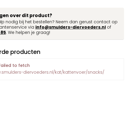
agen over dit product?
ulp nodig bij het bestellen? Neem dan gerust contact op
antenservice via
info@smulders-diervoeders.nl
of
485
. We helpen je graag!
rde producten
Failed to fetch
.smulders-diervoeders.nl/kat/kattenvoer/snacks/