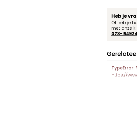
Heb je vr
Of heb je h
met onze kl
073- 5492
Gerelatee
TypeError: 
https://www