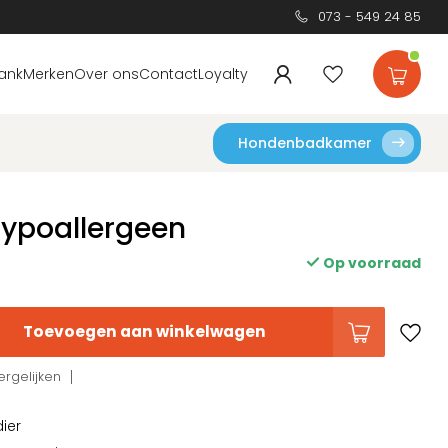
073 - 549 24 85
ank
Merken
Over ons
Contact
Loyalty
Hondenbadkamer
Hypoallergeen
Op voorraad
Toevoegen aan winkelwagen
rgelijken
dier