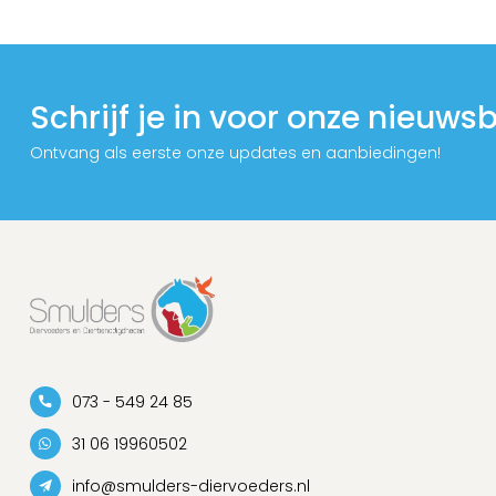
Schrijf je in voor onze nieuwsb
Ontvang als eerste onze updates en aanbiedingen!
073 - 549 24 85
31 06 19960502
info@smulders-diervoeders.nl