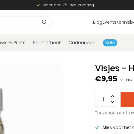
Meer dan 75 jaar ervaring
Blog
Events
Kennisb
aws & Prints
Speelotheek
Cadeaubon
Sale
Visjes - 
€9,95
Incl. btw
Toevoegen om te ve
Alles voor het 