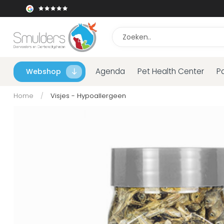
Agenda
Pet Health Center
P
Webshop
Home
/
Visjes - Hypoallergeen