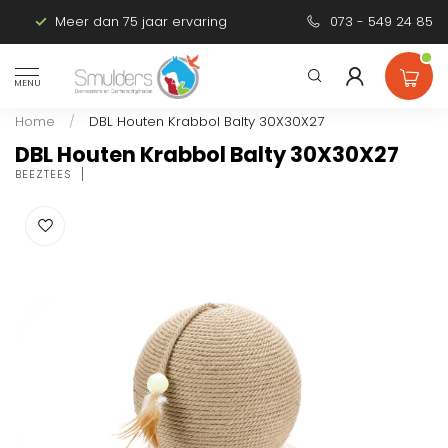
Meer dan 75 jaar ervaring
Persoonlijk advies
073 - 549 24 85
MENU
Home
/
DBL Houten Krabbol Balty 30X30X27
DBL Houten Krabbol Balty 30X30X27
BEEZTEES