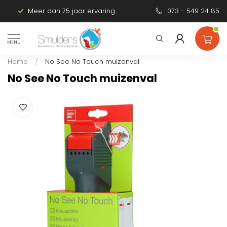
Meer dan 75 jaar ervaring
Persoonlijk advies
073 - 549 24 85
MENU
Home
/
No See No Touch muizenval
No See No Touch muizenval