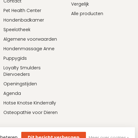
Contact
Vergelijk
Pet Health Center
Alle producten
Hondenbadkamer
Speelotheek
Algemene voorwaarden
Hondenmassage Anne
Puppygids
Loyalty Smulders
Diervoeders
Openingstijden
Agenda
Hotse Knotse Kinderrally
Osteopathie voor Dieren
rbeteren.
Dit bericht verbergen
Meer over cookies »