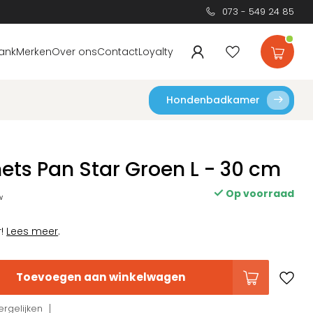
073 - 549 24 85
ank
Merken
Over ons
Contact
Loyalty
Hondenbadkamer
ts Pan Star Groen L - 30 cm
Op voorraad
w
r!
Lees meer
.
Toevoegen aan winkelwagen
rgelijken