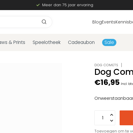
Meer dan 75 jaar ervaring
Blog
Events
Kennisb
aws & Prints
Speelotheek
Cadeaubon
Sale
DOG COMETS
Dog Come
€16,95
Incl. bt
Onweerstaanbaa
Toevoegen om te ve