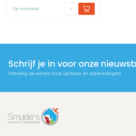
Op voorraad
Schrijf je in voor onze nieuwsb
Ontvang als eerste onze updates en aanbiedingen!