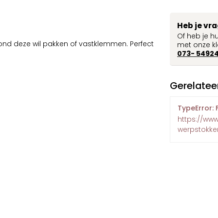
Heb je vr
Of heb je h
ond deze wil pakken of vastklemmen. Perfect
met onze kl
073- 5492
Gerelatee
TypeError: 
https://ww
werpstokke