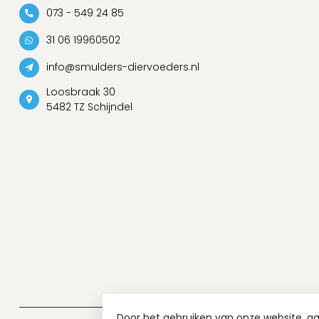
073 - 549 24 85
31 06 19960502
info@smulders-diervoeders.nl
Loosbraak 30
5482 TZ Schijndel
Door het gebruiken van onze website, g