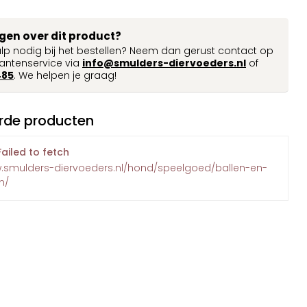
agen over dit product?
ulp nodig bij het bestellen? Neem dan gerust contact op
antenservice via
info@smulders-diervoeders.nl
of
485
. We helpen je graag!
rde producten
Failed to fetch
w.smulders-diervoeders.nl/hond/speelgoed/ballen-en-
n/