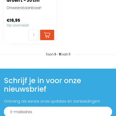
Groen L - 30 cm
Onweerstaanbaar!
€16,95
Op voorraad
Toon
1
-
11
van 11
Schrijf je in voor onze
nieuwsbrief
Ontvang als eerste onze updates en aanbiedingen!