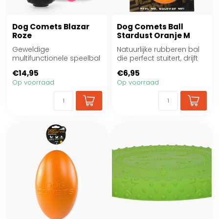
Dog Comets Blazar
Dog Comets Ball
Roze
Stardust Oranje M
Geweldige
Natuurlijke rubberen bal
multifunctionele speelbal
die perfect stuitert, drijft
van Dog Comets.
op water en super
€14,95
€6,95
duurzaam...
Op voorraad
Op voorraad