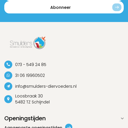
Abonneer
073 - 549 24 85
31 06 19960502
info@smulders-diervoeders.nl
Loosbraak 30
5482 TZ Schijndel
Openingstijden
Aangepaste openingstijden