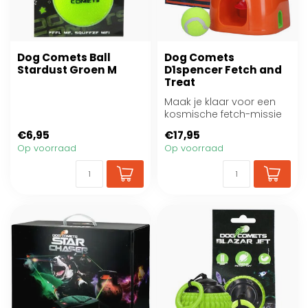
Dog Comets Ball
Dog Comets
Stardust Groen M
D1spencer Fetch and
Treat
Maak je klaar voor een
kosmische fetch-missie
waar actie en beloning
€6,95
€17,95
samenkomen ...
Op voorraad
Op voorraad