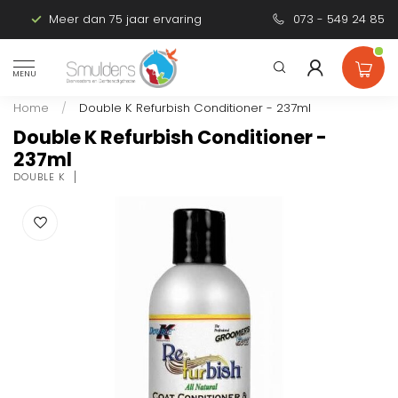
Meer dan 75 jaar ervaring
Persoonlijk advies
073 - 549 24 85
MENU
Home
/
Double K Refurbish Conditioner - 237ml
Double K Refurbish Conditioner -
237ml
DOUBLE K