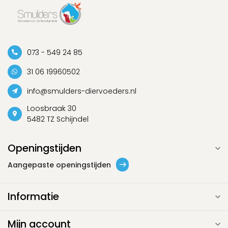
073 - 549 24 85
31 06 19960502
info@smulders-diervoeders.nl
Loosbraak 30
5482 TZ Schijndel
Openingstijden
Aangepaste openingstijden
Informatie
Mijn account