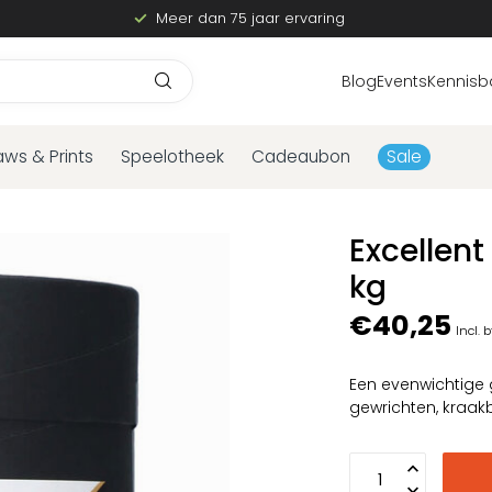
Meer dan 75 jaar ervaring
Blog
Events
Kennisb
aws & Prints
Speelotheek
Cadeaubon
Sale
Excellen
kg
€40,25
Incl. 
Een evenwichtige 
gewrichten, kraa