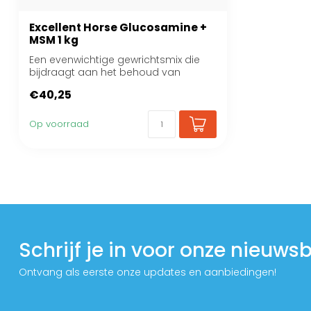
Excellent Horse Glucosamine +
MSM 1 kg
Een evenwichtige gewrichtsmix die
bijdraagt aan het behoud van
soepele gewrichte...
€40,25
Op voorraad
Schrijf je in voor onze nieuwsb
Ontvang als eerste onze updates en aanbiedingen!