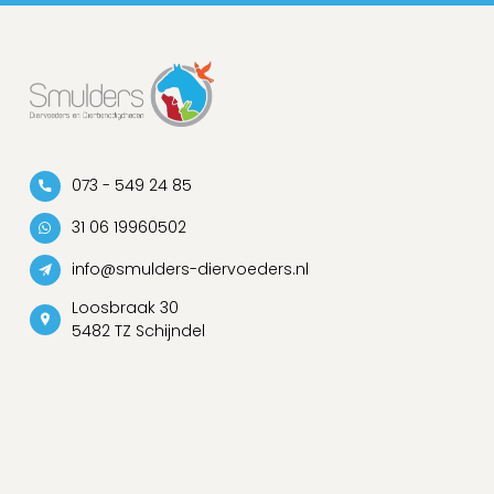
073 - 549 24 85
31 06 19960502
info@smulders-diervoeders.nl
Loosbraak 30
5482 TZ Schijndel