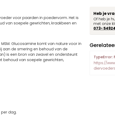
Heb je vr
voeder voor paarden in poedervorm. Het is
Of heb je h
oud van soepele gewrichten, kraakbeen en
met onze kl
073- 5492
 MSM. Glucosamine komt van nature voor in
Gerelatee
bij aan de smering en behoud van de
n) is een bron van zwavel en ondersteunt
TypeError: 
et behoud van soepele gewrichten,
https://ww
diervoeders
 per dag.