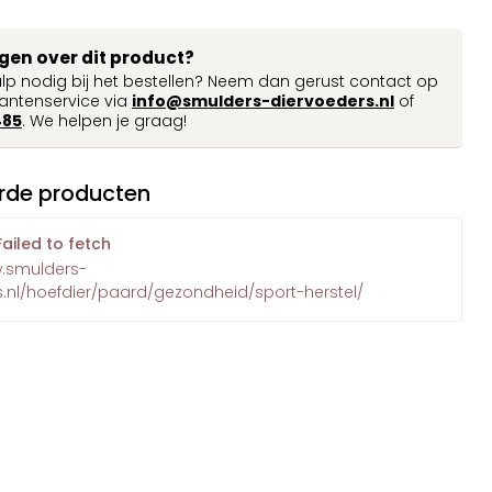
agen over dit product?
ulp nodig bij het bestellen? Neem dan gerust contact op
antenservice via
info@smulders-diervoeders.nl
of
485
. We helpen je graag!
rde producten
Failed to fetch
w.smulders-
.nl/hoefdier/paard/gezondheid/sport-herstel/