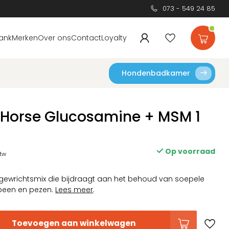
073 - 549 24 85
ank
Merken
Over ons
Contact
Loyalty
Hondenbadkamer
t Horse Glucosamine + MSM 1
Op voorraad
btw
gewrichtsmix die bijdraagt aan het behoud van soepele
kbeen en pezen.
Lees meer
.
Toevoegen aan winkelwagen