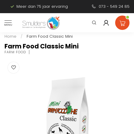
Meer dan 75 jaar ervaring
Persoonlijk advies
073 - 549 24 85
MENU
Home
/
Farm Food Classic Mini
Farm Food Classic Mini
FARM FOOD