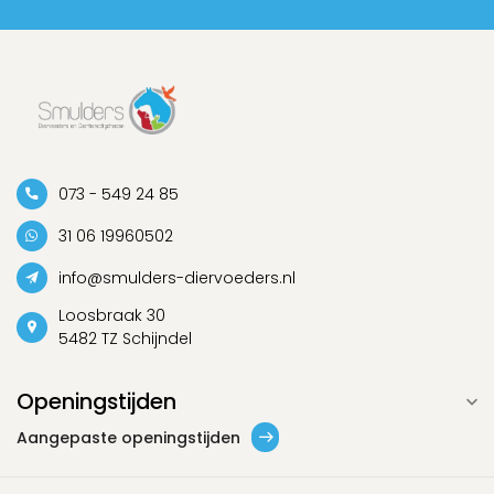
073 - 549 24 85
31 06 19960502
info@smulders-diervoeders.nl
Loosbraak 30
5482 TZ Schijndel
Openingstijden
Aangepaste openingstijden