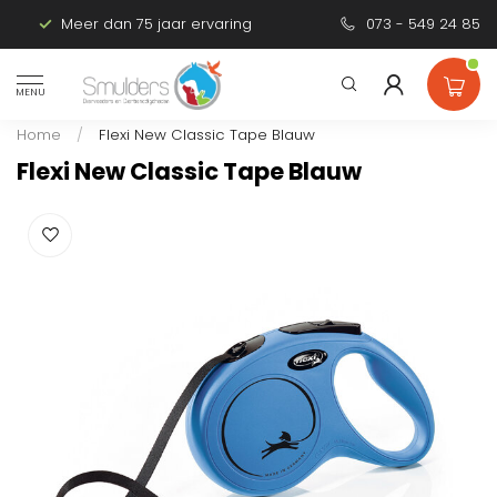
Meer dan 75 jaar ervaring
Persoonlijk advies
073 - 549 24 85
MENU
Home
/
Flexi New Classic Tape Blauw
Flexi New Classic Tape Blauw