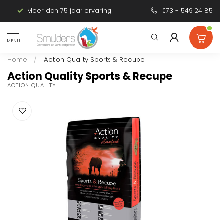
Meer dan 75 jaar ervaring
Persoonlijk advies
073 - 549 24 85
MENU
Home
/
Action Quality Sports & Recupe
Action Quality Sports & Recupe
ACTION QUALITY