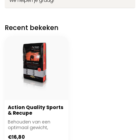
We helpen je graag!
Recent bekeken
Action Quality Sports
& Recupe
Behouden van een
optimaal gewicht,
vergroot het
€16,80
uithoudingsvermogen en