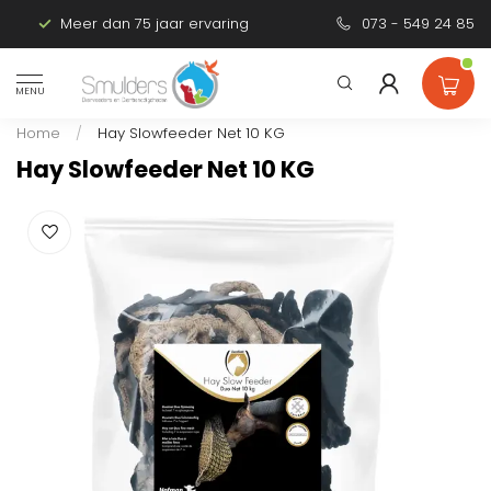
Meer dan 75 jaar ervaring
Persoonlijk advies
073 - 549 24 85
MENU
Home
/
Hay Slowfeeder Net 10 KG
Hay Slowfeeder Net 10 KG