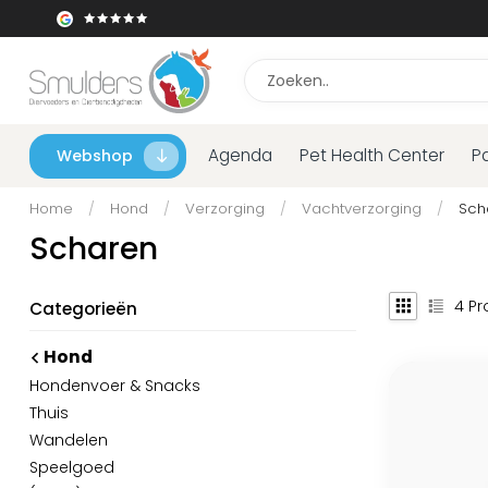
Agenda
Pet Health Center
P
Webshop
Home
/
Hond
/
Verzorging
/
Vachtverzorging
/
Sch
Scharen
4
Pr
Categorieën
Hond
Hondenvoer & Snacks
Thuis
Wandelen
Speelgoed