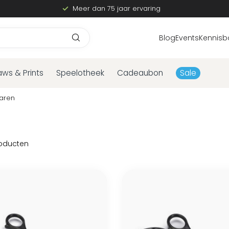
Meer dan 75 jaar ervaring
Blog
Events
Kennisb
aws & Prints
Speelotheek
Cadeaubon
Sale
aren
oducten