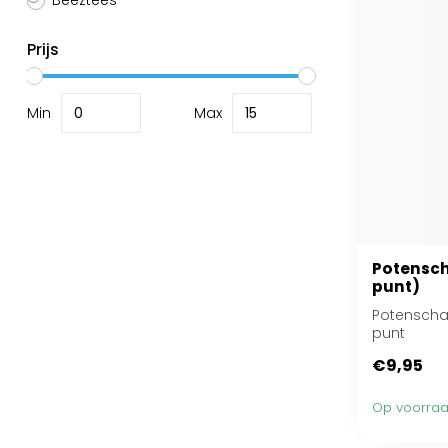
Beeztees
Prijs
Min
Max
Potensch
punt)
Potenschaa
punt
€9,95
Op voorra