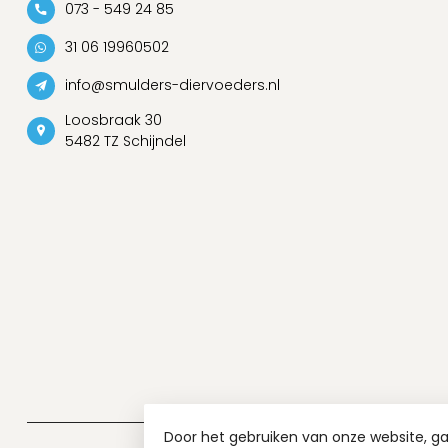
073 - 549 24 85
31 06 19960502
info@smulders-diervoeders.nl
Loosbraak 30
5482 TZ Schijndel
Door het gebruiken van onze website, g