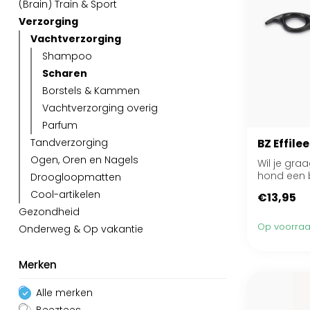
(Brain) Train & Sport
Verzorging
Vachtverzorging
Shampoo
Scharen
Borstels & Kammen
Vachtverzorging overig
Parfum
Tandverzorging
BZ Effil
Ogen, Oren en Nagels
Wil je gra
hond een 
Droogloopmatten
dan de Eff..
Cool-artikelen
€13,95
Gezondheid
Op voorra
Onderweg & Op vakantie
Merken
Alle merken