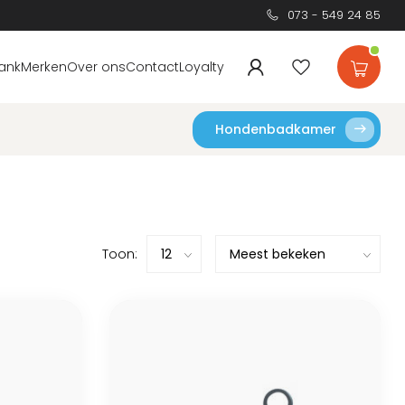
073 - 549 24 85
ank
Merken
Over ons
Contact
Loyalty
Hondenbadkamer
Toon: