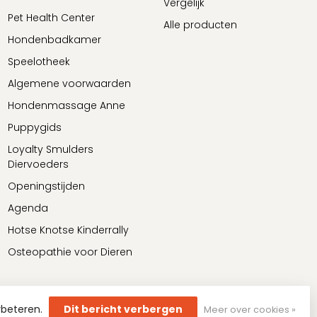
Vergelijk
Pet Health Center
Alle producten
Hondenbadkamer
Speelotheek
Algemene voorwaarden
Hondenmassage Anne
Puppygids
Loyalty Smulders
Diervoeders
Openingstijden
Agenda
Hotse Knotse Kinderrally
Osteopathie voor Dieren
rbeteren.
Dit bericht verbergen
Meer over cookies »