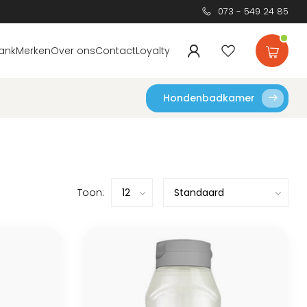
073 - 549 24 85
ank
Merken
Over ons
Contact
Loyalty
Hondenbadkamer
Toon: