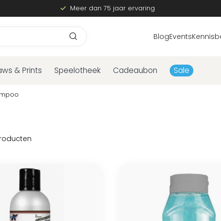
Meer dan 75 jaar ervaring
Blog
Events
Kennisb
aws & Prints
Speelotheek
Cadeaubon
Sale
ampoo
roducten