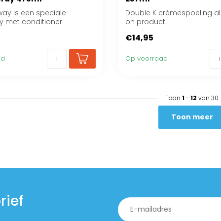
ay is een speciale
Double K crèmespoeling al
ay met conditioner
on product
€14,95
ad
Op voorraad
Toon
1
-
12
van 30
Toon meer
rief