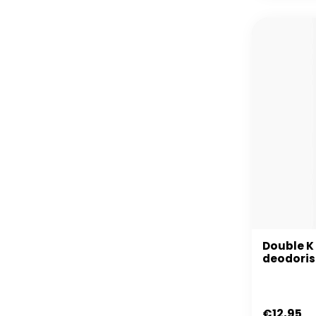
Double K
deodoris
€12,95