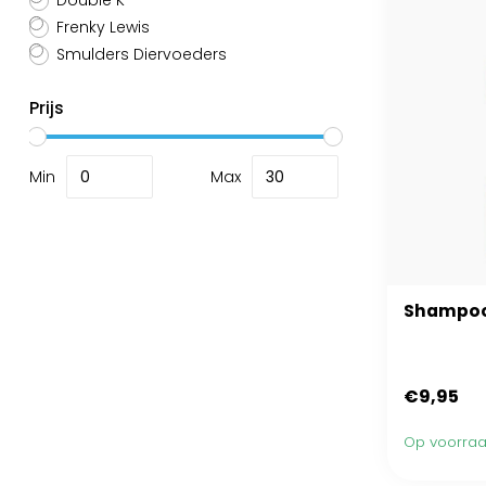
Double K
Frenky Lewis
Smulders Diervoeders
Prijs
Min
Max
Shampoo
€9,95
Op voorra