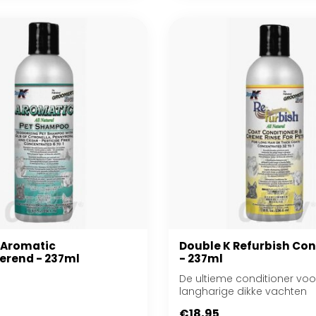
 Aromatic
Double K Refurbish Con
erend - 237ml
- 237ml
De ultieme conditioner voo
langharige dikke vachten
€18,95