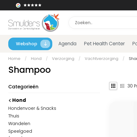
Agenda
Pet Health Center
P
Webshop
Home
/
Hond
/
Verzorging
/
Vachtverzorging
/
Sh
Shampoo
30
P
Categorieën
Hond
Hondenvoer & Snacks
Thuis
Wandelen
Speelgoed