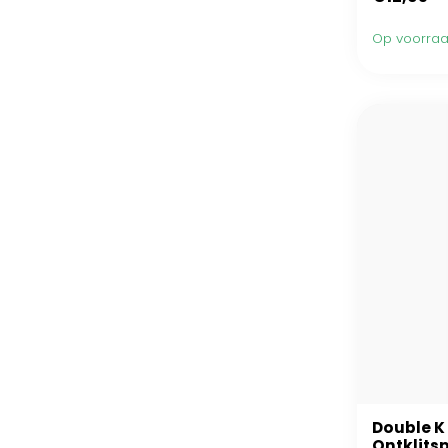
Op voorra
Double K
Ontklits