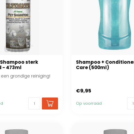
 Shampoo sterk
Shampoo + Conditioner
d - 473ml
Care (500ml)
 een grondige reiniging!
€9,95
ad
Op voorraad