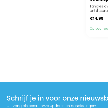
Tangles aw
ontklitspr
€14,95
Op voorra
Schrijf je in voor onze nieuwsb
Ontvang als eerste onze updates en aanbiedingen!