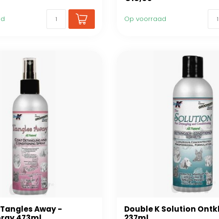
ad
Op voorraad
 Tangles Away -
Double K Solution Ontk
pray 473ml
237ml