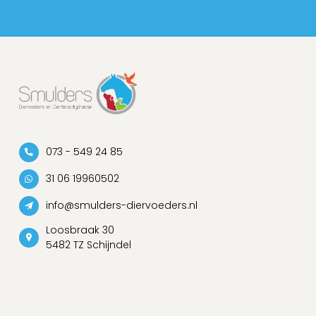
073 - 549 24 85
31 06 19960502
info@smulders-diervoeders.nl
Loosbraak 30
5482 TZ Schijndel