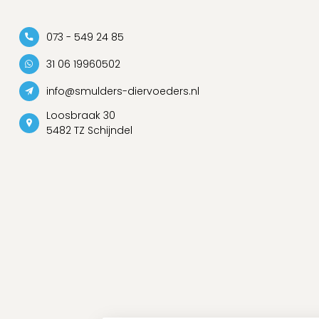
073 - 549 24 85
31 06 19960502
info@smulders-diervoeders.nl
Loosbraak 30
5482 TZ Schijndel