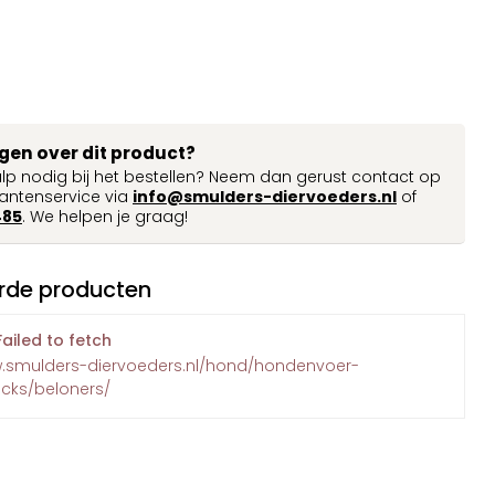
agen over dit product?
ulp nodig bij het bestellen? Neem dan gerust contact op
antenservice via
info@smulders-diervoeders.nl
of
485
. We helpen je graag!
rde producten
Failed to fetch
w.smulders-diervoeders.nl/hond/hondenvoer-
cks/beloners/