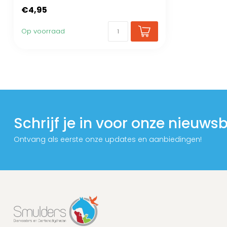
€4,95
Op voorraad
Schrijf je in voor onze nieuwsb
Ontvang als eerste onze updates en aanbiedingen!