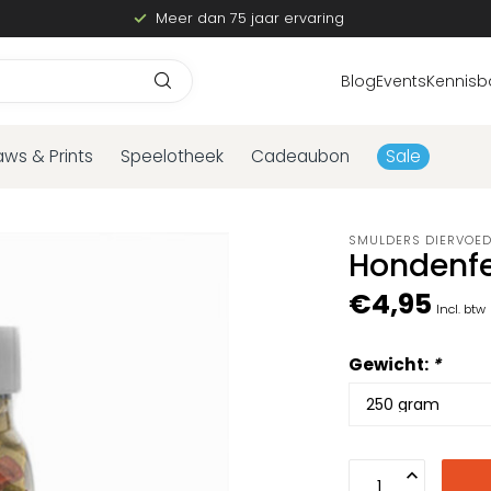
Meer dan 75 jaar ervaring
Blog
Events
Kennisb
aws & Prints
Speelotheek
Cadeaubon
Sale
SMULDERS DIERVOE
Hondenf
€4,95
Incl. btw
Gewicht:
*