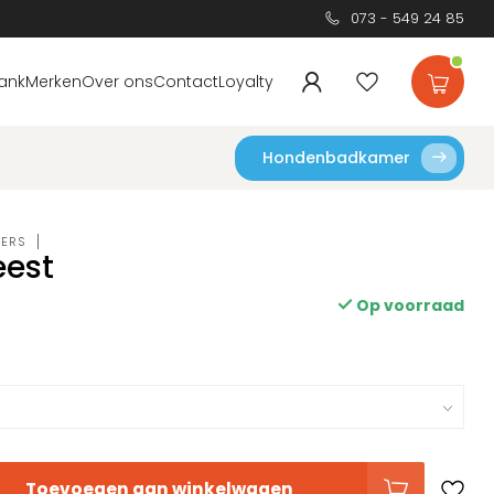
073 - 549 24 85
ank
Merken
Over ons
Contact
Loyalty
Hondenbadkamer
DERS
eest
Op voorraad
Toevoegen aan winkelwagen