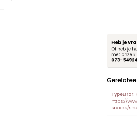
Heb je vr
Of heb je h
met onze kl
073- 5492
Gerelatee
TypeError: 
https://ww
snacks/sna