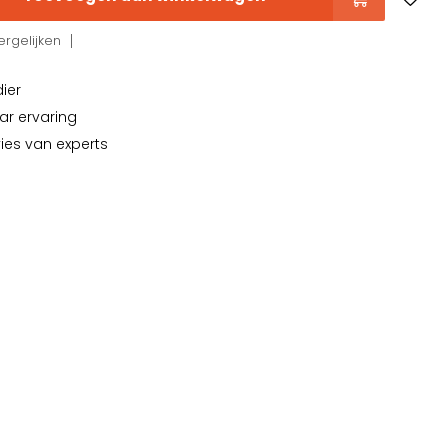
rgelijken
dier
ar ervaring
vies van experts