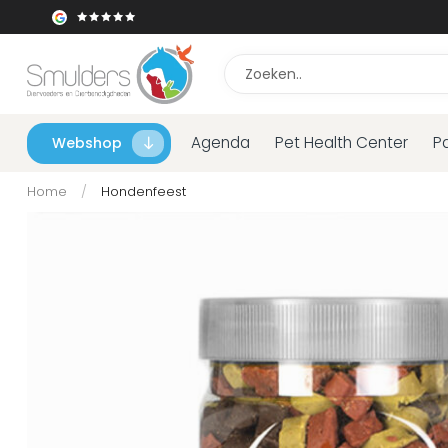
Agenda
Pet Health Center
P
Webshop
Home
/
Hondenfeest