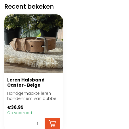
Recent bekeken
Leren Halsband
Castor- Beige
Handgemaakte leren
hondenriem van dubbel
buffelleer. Sterk, stijlvol en
€36,95
personal...
Op voorraad