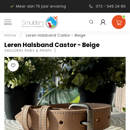
Meer dan 75 jaar ervaring
Persoonlijk advies
073 - 549 24 85
MENU
Home
/
Leren Halsband Castor - Beige
Leren Halsband Castor - Beige
SMULDERS PAWS & PRINTS