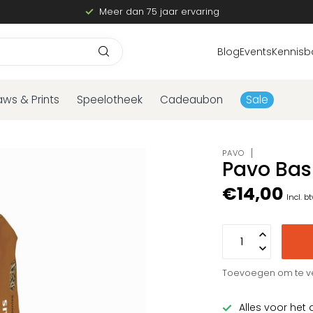
Meer dan 75 jaar ervaring
Blog
Events
Kennisb
aws & Prints
Speelotheek
Cadeaubon
Sale
PAVO
Pavo Bas
€14,00
Incl. b
Toevoegen om te ve
Alles voor het 