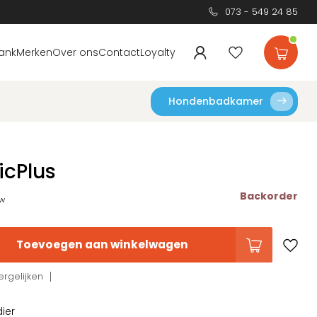
073 - 549 24 85
ank
Merken
Over ons
Contact
Loyalty
Hondenbadkamer
icPlus
Backorder
tw
Toevoegen aan winkelwagen
rgelijken
dier