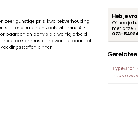
Heb je vr
 zeer gunstige prijs-kwaliteitverhouding.
Of heb je h
en sporenelementen zoals vitamine A, E,
met onze kl
073- 5492
voor paarden en pony's die weinig arbeid
alanceerde samenstelling word je paard of
de voedingsstoffen binnen.
Gerelatee
TypeError: 
https://ww