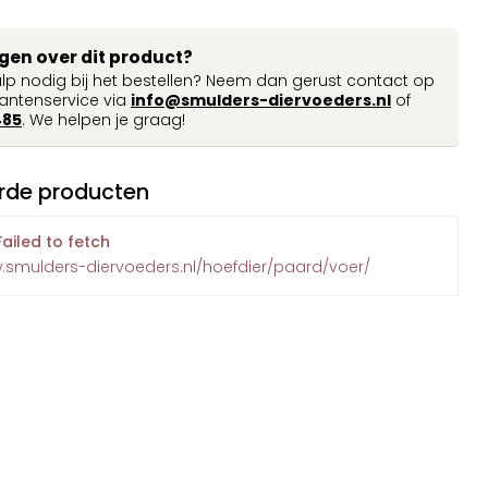
agen over dit product?
ulp nodig bij het bestellen? Neem dan gerust contact op
antenservice via
info@smulders-diervoeders.nl
of
485
. We helpen je graag!
rde producten
Failed to fetch
w.smulders-diervoeders.nl/hoefdier/paard/voer/