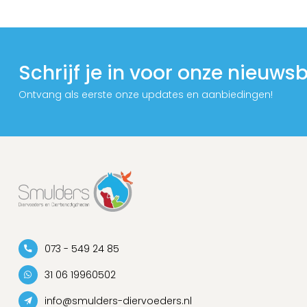
Schrijf je in voor onze nieuwsb
Ontvang als eerste onze updates en aanbiedingen!
073 - 549 24 85
31 06 19960502
info@smulders-diervoeders.nl