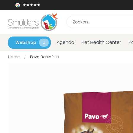
Agenda
Pet Health Center
P
Webshop
Home
/
Pavo BasicPlus