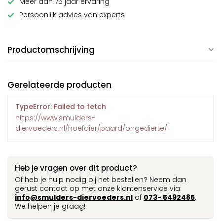
Meer dan 75 jaar ervaring
Persoonlijk advies van experts
Productomschrijving
Gerelateerde producten
TypeError: Failed to fetch
https://www.smulders-
diervoeders.nl/hoefdier/paard/ongedierte/
Heb je vragen over dit product?
Of heb je hulp nodig bij het bestellen? Neem dan
gerust contact op met onze klantenservice via
info@smulders-diervoeders.nl
of
073- 5492485
.
We helpen je graag!