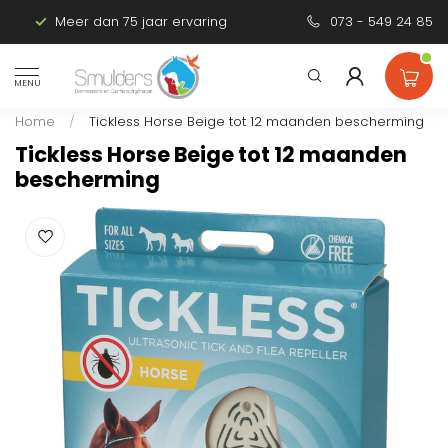
Meer dan 75 jaar ervaring
Persoonlijk advies
073 - 549 24 85
MENU
Home
/
Tickless Horse Beige tot 12 maanden bescherming
Tickless Horse Beige tot 12 maanden
bescherming