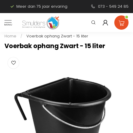
Meer dan 75 jaar ervaring
Persoonlijk advies
073 - 549 24 85
MENU
Home
/
Voerbak ophang Zwart - 15 liter
Voerbak ophang Zwart - 15 liter